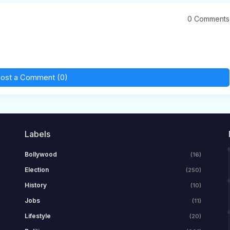
0 Comments
ost a Comment (0)
Labels
Bollywood
(16)
Election
(250)
History
(10)
Jobs
(11)
Lifestyle
(20)