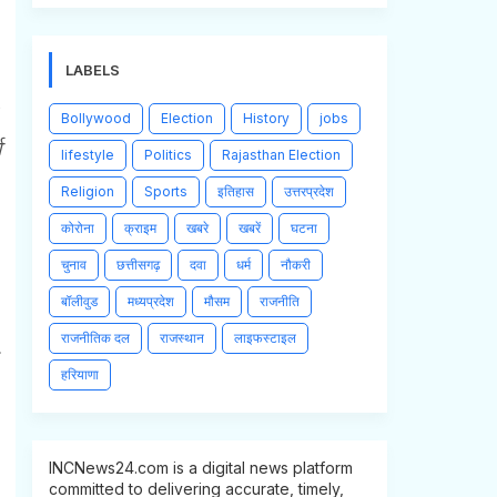
LABELS
Bollywood
Election
History
jobs
व
lifestyle
Politics
Rajasthan Election
Religion
Sports
इतिहास
उत्तरप्रदेश
कोरोना
क्राइम
खबरे
खबरें
घटना
चुनाव
छत्तीसगढ़
दवा
धर्म
नौकरी
बॉलीवुड
मध्यप्रदेश
मौसम
राजनीति
राजनीतिक दल
राजस्थान
लाइफस्टाइल
हरियाणा
INCNews24.com is a digital news platform
committed to delivering accurate, timely,