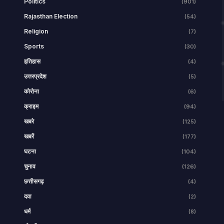
Politics
(901)
Rajasthan Election
(54)
Religion
(7)
Sports
(30)
इतिहास
(4)
उत्तरप्रदेश
(5)
कोरोना
(6)
क्राइम
(94)
खबरे
(125)
खबरें
(177)
घटना
(104)
चुनाव
(126)
छत्तीसगढ़
(4)
दवा
(2)
धर्म
(8)