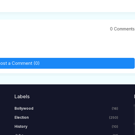
0 Comments
ost a Comment (0)
Labels
Bollywood
(16)
Election
(250)
History
(10)