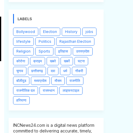
LABELS
Bollywood
Election
History
jobs
lifestyle
Politics
Rajasthan Election
Religion
Sports
इतिहास
उत्तरप्रदेश
कोरोना
क्राइम
खबरे
खबरें
घटना
चुनाव
छत्तीसगढ़
दवा
धर्म
नौकरी
बॉलीवुड
मध्यप्रदेश
मौसम
राजनीति
राजनीतिक दल
राजस्थान
लाइफस्टाइल
हरियाणा
INCNews24.com is a digital news platform
committed to delivering accurate, timely,