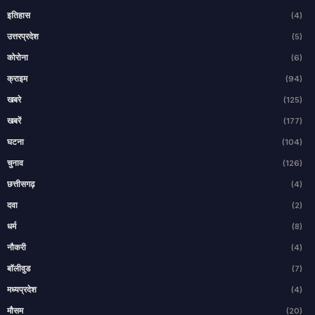
इतिहास
(4)
उत्तरप्रदेश
(5)
कोरोना
(6)
क्राइम
(94)
खबरे
(125)
खबरें
(177)
घटना
(104)
चुनाव
(126)
छत्तीसगढ़
(4)
दवा
(2)
धर्म
(8)
नौकरी
(4)
बॉलीवुड
(7)
मध्यप्रदेश
(4)
मौसम
(20)