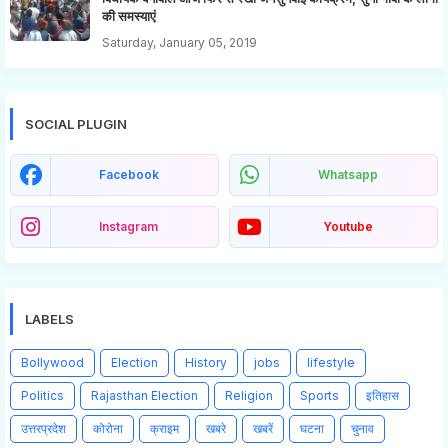
की समस्याएं
Saturday, January 05, 2019
SOCIAL PLUGIN
Facebook
Whatsapp
Instagram
Youtube
LABELS
Bollywood
Election
History
jobs
lifestyle
Politics
Rajasthan Election
Religion
Sports
इतिहास
उत्तरप्रदेश
कोरोना
क्राइम
खबरे
खबरें
घटना
चुनाव