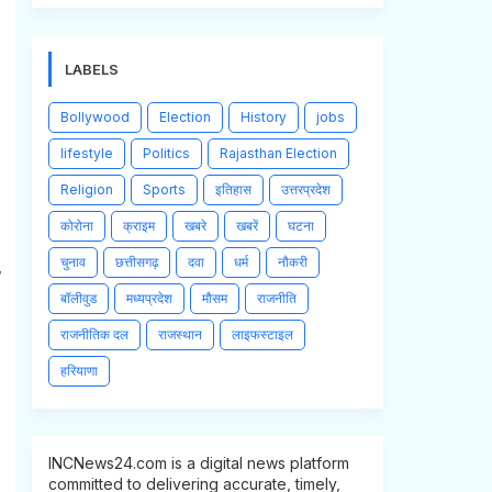
LABELS
Bollywood
Election
History
jobs
lifestyle
Politics
Rajasthan Election
Religion
Sports
इतिहास
उत्तरप्रदेश
कोरोना
क्राइम
खबरे
खबरें
घटना
चुनाव
छत्तीसगढ़
दवा
धर्म
नौकरी
,
बॉलीवुड
मध्यप्रदेश
मौसम
राजनीति
राजनीतिक दल
राजस्थान
लाइफस्टाइल
हरियाणा
INCNews24.com is a digital news platform
committed to delivering accurate, timely,