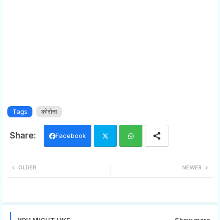
Tags
कोरोना
Facebook
Twi
Wh
OLDER
NEWER
tter
ats
app
YOU MIGHT LIKE
Show more