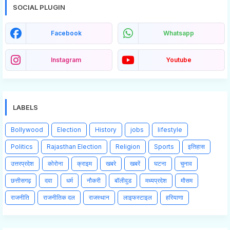
SOCIAL PLUGIN
Facebook
Whatsapp
Instagram
Youtube
LABELS
Bollywood
Election
History
jobs
lifestyle
Politics
Rajasthan Election
Religion
Sports
इतिहास
उत्तरप्रदेश
कोरोना
क्राइम
खबरे
खबरें
घटना
चुनाव
छत्तीसगढ़
दवा
धर्म
नौकरी
बॉलीवुड
मध्यप्रदेश
मौसम
राजनीति
राजनीतिक दल
राजस्थान
लाइफस्टाइल
हरियाणा