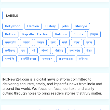
LABELS
Bollywood
Election
History
jobs
lifestyle
Politics
Rajasthan Election
Religion
Sports
इतिहास
उत्तरप्रदेश
कोरोना
क्राइम
खबरे
खबरें
घटना
चुनाव
छत्तीसगढ़
दवा
धर्म
नौकरी
बॉलीवुड
मध्यप्रदेश
मौसम
राजनीति
राजनीतिक दल
राजस्थान
लाइफस्टाइल
हरियाणा
INCNews24.com is a digital news platform committed to
delivering accurate, timely, and impactful news from India and
around the world. We focus on facts, context, and clarity—
cutting through noise to bring readers stories that truly matter.