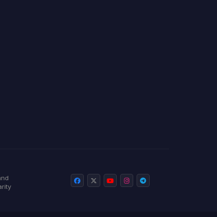
and
rity