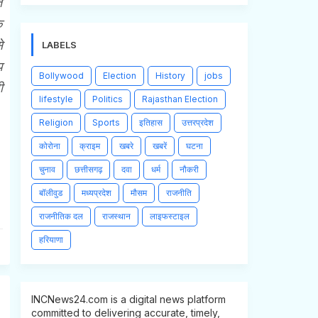
त
े
े
LABELS
प
Bollywood
Election
History
jobs
ी
lifestyle
Politics
Rajasthan Election
Religion
Sports
इतिहास
उत्तरप्रदेश
कोरोना
क्राइम
खबरे
खबरें
घटना
चुनाव
छत्तीसगढ़
दवा
धर्म
नौकरी
बॉलीवुड
मध्यप्रदेश
मौसम
राजनीति
राजनीतिक दल
राजस्थान
लाइफस्टाइल
हरियाणा
INCNews24.com is a digital news platform
committed to delivering accurate, timely,