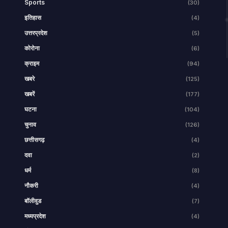
Sports
(30)
इतिहास
(4)
उत्तरप्रदेश
(5)
कोरोना
(6)
क्राइम
(94)
खबरे
(125)
खबरें
(177)
घटना
(104)
चुनाव
(126)
छत्तीसगढ़
(4)
दवा
(2)
धर्म
(8)
नौकरी
(4)
बॉलीवुड
(7)
मध्यप्रदेश
(4)