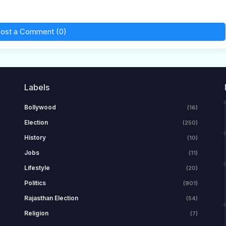
ost a Comment (0)
Labels
Bollywood
(16)
Election
(250)
History
(10)
Jobs
(11)
Lifestyle
(20)
Politics
(901)
Rajasthan Election
(54)
Religion
(7)