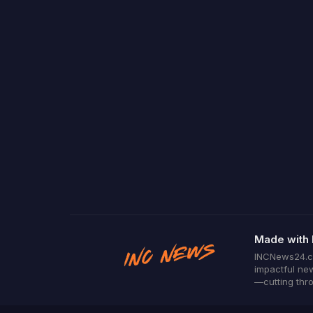
Made with 
INCNews24.com
impactful new
—cutting thro