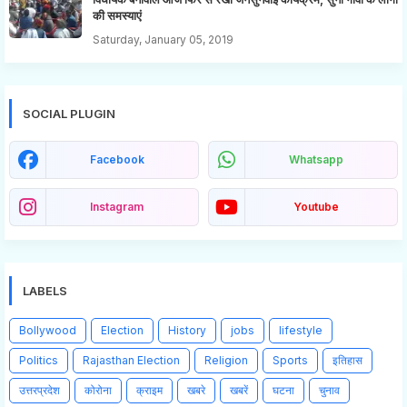
की समस्याएं
Saturday, January 05, 2019
SOCIAL PLUGIN
Facebook
Whatsapp
Instagram
Youtube
LABELS
Bollywood
Election
History
jobs
lifestyle
Politics
Rajasthan Election
Religion
Sports
इतिहास
उत्तरप्रदेश
कोरोना
क्राइम
खबरे
खबरें
घटना
चुनाव