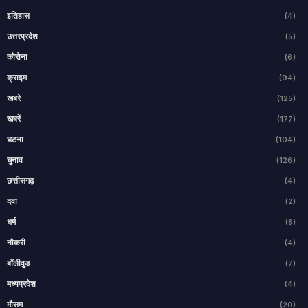
इतिहास
(4)
उत्तरप्रदेश
(5)
कोरोना
(6)
क्राइम
(94)
खबरे
(125)
खबरें
(177)
घटना
(104)
चुनाव
(126)
छत्तीसगढ़
(4)
दवा
(2)
धर्म
(8)
नौकरी
(4)
बॉलीवुड
(7)
मध्यप्रदेश
(4)
मौसम
(20)