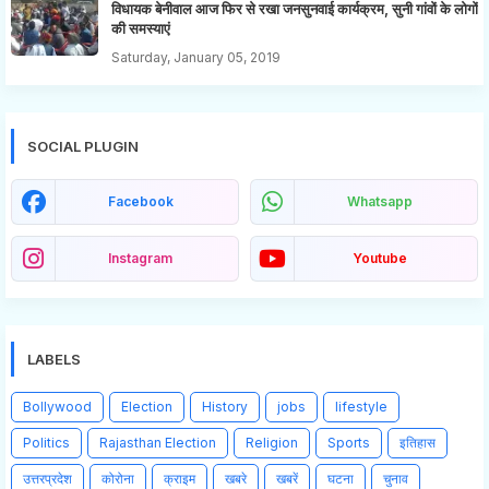
विधायक बेनीवाल आज फिर से रखा जनसुनवाई कार्यक्रम, सुनी गांवों के लोगों
की समस्याएं
Saturday, January 05, 2019
SOCIAL PLUGIN
Facebook
Whatsapp
Instagram
Youtube
LABELS
Bollywood
Election
History
jobs
lifestyle
Politics
Rajasthan Election
Religion
Sports
इतिहास
उत्तरप्रदेश
कोरोना
क्राइम
खबरे
खबरें
घटना
चुनाव