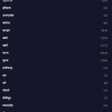
Sports
(30)
इतिहास
(4)
उत्तरप्रदेश
(5)
कोरोना
(6)
क्राइम
(94)
खबरे
(125)
खबरें
(177)
घटना
(104)
चुनाव
(126)
छत्तीसगढ़
(4)
दवा
(2)
धर्म
(8)
नौकरी
(4)
बॉलीवुड
(7)
मध्यप्रदेश
(4)