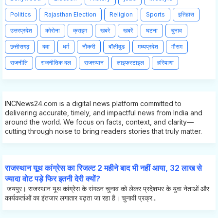
Politics
Rajasthan Election
Religion
Sports
इतिहास
उत्तरप्रदेश
कोरोना
क्राइम
खबरे
खबरें
घटना
चुनाव
छत्तीसगढ़
दवा
धर्म
नौकरी
बॉलीवुड
मध्यप्रदेश
मौसम
राजनीति
राजनीतिक दल
राजस्थान
लाइफस्टाइल
हरियाणा
INCNews24.com is a digital news platform committed to
delivering accurate, timely, and impactful news from India and
around the world. We focus on facts, context, and clarity—
cutting through noise to bring readers stories that truly matter.
राजस्थान यूथ कांग्रेस का रिजल्ट 2 महीने बाद भी नहीं आया, 32 लाख से
ज्यादा वोट पड़े फिर इतनी देरी क्यों?
जयपुर। राजस्थान यूथ कांग्रेस के संगठन चुनाव को लेकर प्रदेशभर के युवा नेताओं और
कार्यकर्ताओं का इंतजार लगातार बढ़ता जा रहा है। चुनावी प्रक्र...