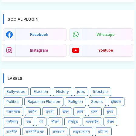
SOCIAL PLUGIN
Facebook
Whatsapp
Instagram
Youtube
LABELS
Bollywood
Election
History
jobs
lifestyle
Politics
Rajasthan Election
Religion
Sports
इतिहास
उत्तरप्रदेश
कोरोना
क्राइम
खबरे
खबरें
घटना
चुनाव
छत्तीसगढ़
दवा
धर्म
नौकरी
बॉलीवुड
मध्यप्रदेश
मौसम
राजनीति
राजनीतिक दल
राजस्थान
लाइफस्टाइल
हरियाणा