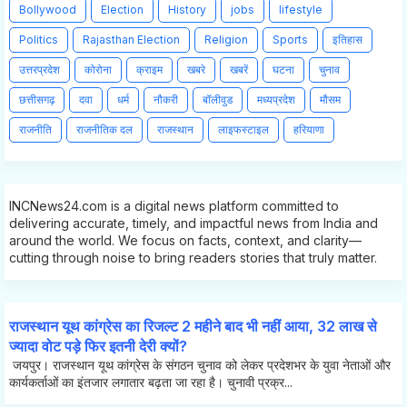
Bollywood
Election
History
jobs
lifestyle
Politics
Rajasthan Election
Religion
Sports
इतिहास
उत्तरप्रदेश
कोरोना
क्राइम
खबरे
खबरें
घटना
चुनाव
छत्तीसगढ़
दवा
धर्म
नौकरी
बॉलीवुड
मध्यप्रदेश
मौसम
राजनीति
राजनीतिक दल
राजस्थान
लाइफस्टाइल
हरियाणा
INCNews24.com is a digital news platform committed to
delivering accurate, timely, and impactful news from India and
around the world. We focus on facts, context, and clarity—
cutting through noise to bring readers stories that truly matter.
राजस्थान यूथ कांग्रेस का रिजल्ट 2 महीने बाद भी नहीं आया, 32 लाख से
ज्यादा वोट पड़े फिर इतनी देरी क्यों?
जयपुर। राजस्थान यूथ कांग्रेस के संगठन चुनाव को लेकर प्रदेशभर के युवा नेताओं और
कार्यकर्ताओं का इंतजार लगातार बढ़ता जा रहा है। चुनावी प्रक्र...