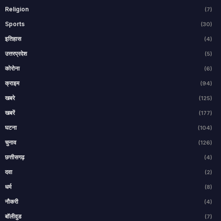
Religion
(7)
Sports
(30)
इतिहास
(4)
उत्तरप्रदेश
(5)
कोरोना
(6)
क्राइम
(94)
खबरे
(125)
खबरें
(177)
घटना
(104)
चुनाव
(126)
छत्तीसगढ़
(4)
दवा
(2)
धर्म
(8)
नौकरी
(4)
बॉलीवुड
(7)