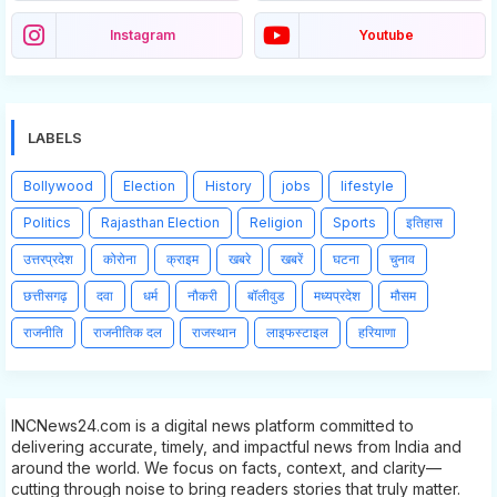
Instagram
Youtube
LABELS
Bollywood
Election
History
jobs
lifestyle
Politics
Rajasthan Election
Religion
Sports
इतिहास
उत्तरप्रदेश
कोरोना
क्राइम
खबरे
खबरें
घटना
चुनाव
छत्तीसगढ़
दवा
धर्म
नौकरी
बॉलीवुड
मध्यप्रदेश
मौसम
राजनीति
राजनीतिक दल
राजस्थान
लाइफस्टाइल
हरियाणा
INCNews24.com is a digital news platform committed to
delivering accurate, timely, and impactful news from India and
around the world. We focus on facts, context, and clarity—
cutting through noise to bring readers stories that truly matter.