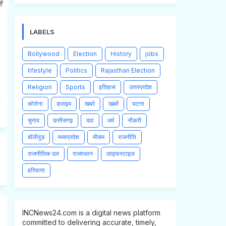
ं
LABELS
Bollywood
Election
History
jobs
lifestyle
Politics
Rajasthan Election
Religion
Sports
इतिहास
उत्तरप्रदेश
कोरोना
क्राइम
खबरे
खबरें
घटना
चुनाव
छत्तीसगढ़
दवा
धर्म
नौकरी
बॉलीवुड
मध्यप्रदेश
मौसम
राजनीति
राजनीतिक दल
राजस्थान
लाइफस्टाइल
हरियाणा
INCNews24.com is a digital news platform
committed to delivering accurate, timely,