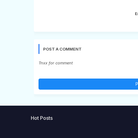
E
POST A COMMENT
Tnxx for comment
P
Hot Posts