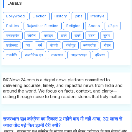
LABELS
Bollywood
Election
History
jobs
lifestyle
Politics
Rajasthan Election
Religion
Sports
इतिहास
उत्तरप्रदेश
कोरोना
क्राइम
खबरे
खबरें
घटना
चुनाव
छत्तीसगढ़
दवा
धर्म
नौकरी
बॉलीवुड
मध्यप्रदेश
मौसम
राजनीति
राजनीतिक दल
राजस्थान
लाइफस्टाइल
हरियाणा
INCNews24.com is a digital news platform committed to
delivering accurate, timely, and impactful news from India and
around the world. We focus on facts, context, and clarity—
cutting through noise to bring readers stories that truly matter.
राजस्थान यूथ कांग्रेस का रिजल्ट 2 महीने बाद भी नहीं आया, 32 लाख से
ज्यादा वोट पड़े फिर इतनी देरी क्यों?
जयपुर। राजस्थान यूथ कांग्रेस के संगठन चुनाव को लेकर प्रदेशभर के युवा नेताओं और