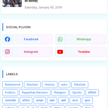
की समस्याएं
Saturday, January 05, 2019
SOCIAL PLUGIN
Facebook
Whatsapp
Instagram
Youtube
LABELS
Bollywood
Election
History
jobs
lifestyle
Politics
Rajasthan Election
Religion
Sports
इतिहास
उत्तरप्रदेश
कोरोना
क्राइम
खबरे
खबरें
घटना
चुनाव