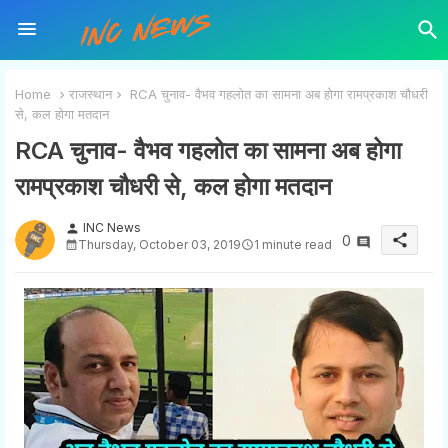
Home
राजस्थान
RCA चुनाव- वैभव गहलोत का सामना अब होगा रामप्रकाश चौधरी
से, कल होगा मतदान
RCA चुनाव- वैभव गहलोत का सामना अब होगा
रामप्रकाश चौधरी से, कल होगा मतदान
INC News
person
share
0
Thursday, October 03, 2019
1 minute read