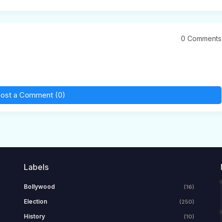
0 Comments
ost a Comment (0)
Labels
Bollywood
(16)
Election
(250)
History
(10)