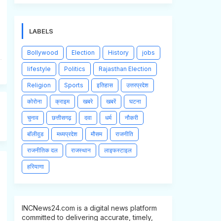
LABELS
Bollywood
Election
History
jobs
lifestyle
Politics
Rajasthan Election
Religion
Sports
इतिहास
उत्तरप्रदेश
कोरोना
क्राइम
खबरे
खबरें
घटना
चुनाव
छत्तीसगढ़
दवा
धर्म
नौकरी
बॉलीवुड
मध्यप्रदेश
मौसम
राजनीति
राजनीतिक दल
राजस्थान
लाइफस्टाइल
हरियाणा
INCNews24.com is a digital news platform
committed to delivering accurate, timely,