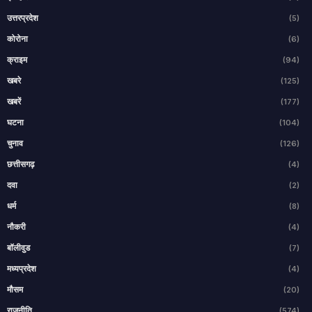
उत्तरप्रदेश
(5)
कोरोना
(6)
क्राइम
(94)
खबरे
(125)
खबरें
(177)
घटना
(104)
चुनाव
(126)
छत्तीसगढ़
(4)
दवा
(2)
धर्म
(8)
नौकरी
(4)
बॉलीवुड
(7)
मध्यप्रदेश
(4)
मौसम
(20)
राजनीति
(574)