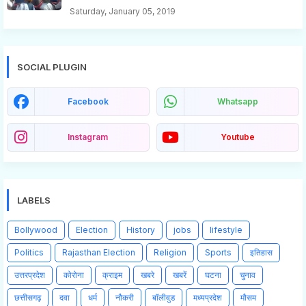
Saturday, January 05, 2019
SOCIAL PLUGIN
Facebook
Whatsapp
Instagram
Youtube
LABELS
Bollywood
Election
History
jobs
lifestyle
Politics
Rajasthan Election
Religion
Sports
इतिहास
उत्तरप्रदेश
कोरोना
क्राइम
खबरे
खबरें
घटना
चुनाव
छत्तीसगढ़
दवा
धर्म
नौकरी
बॉलीवुड
मध्यप्रदेश
मौसम