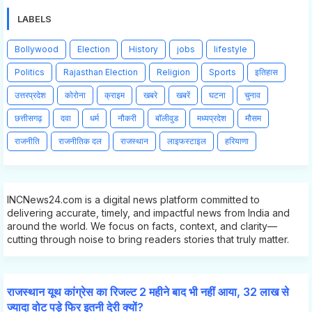
LABELS
Bollywood
Election
History
jobs
lifestyle
Politics
Rajasthan Election
Religion
Sports
इतिहास
उत्तरप्रदेश
कोरोना
क्राइम
खबरे
खबरें
घटना
चुनाव
छत्तीसगढ़
दवा
धर्म
नौकरी
बॉलीवुड
मध्यप्रदेश
मौसम
राजनीति
राजनीतिक दल
राजस्थान
लाइफस्टाइल
हरियाणा
INCNews24.com is a digital news platform committed to
delivering accurate, timely, and impactful news from India and
around the world. We focus on facts, context, and clarity—
cutting through noise to bring readers stories that truly matter.
राजस्थान यूथ कांग्रेस का रिजल्ट 2 महीने बाद भी नहीं आया, 32 लाख से
ज्यादा वोट पड़े फिर इतनी देरी क्यों?