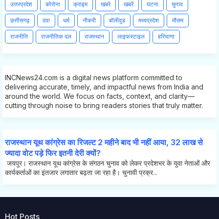
उत्तरप्रदेश
कोरोना
क्राइम
खबरे
खबरें
घटना
चुनाव
छत्तीसगढ़
दवा
धर्म
नौकरी
बॉलीवुड
मध्यप्रदेश
मौसम
राजनीति
राजनीतिक दल
राजस्थान
लाइफस्टाइल
हरियाणा
INCNews24.com is a digital news platform committed to
delivering accurate, timely, and impactful news from India and
around the world. We focus on facts, context, and clarity—
cutting through noise to bring readers stories that truly matter.
राजस्थान यूथ कांग्रेस का रिजल्ट 2 महीने बाद भी नहीं आया, 32 लाख से
ज्यादा वोट पड़े फिर इतनी देरी क्यों?
जयपुर। राजस्थान यूथ कांग्रेस के संगठन चुनाव को लेकर प्रदेशभर के युवा नेताओं और
कार्यकर्ताओं का इंतजार लगातार बढ़ता जा रहा है। चुनावी प्रक्र...
Hot Posts