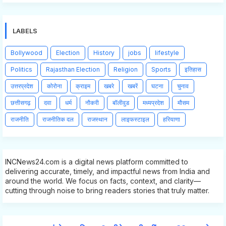
LABELS
Bollywood
Election
History
jobs
lifestyle
Politics
Rajasthan Election
Religion
Sports
इतिहास
उत्तरप्रदेश
कोरोना
क्राइम
खबरे
खबरें
घटना
चुनाव
छत्तीसगढ़
दवा
धर्म
नौकरी
बॉलीवुड
मध्यप्रदेश
मौसम
राजनीति
राजनीतिक दल
राजस्थान
लाइफस्टाइल
हरियाणा
INCNews24.com is a digital news platform committed to
delivering accurate, timely, and impactful news from India and
around the world. We focus on facts, context, and clarity—
cutting through noise to bring readers stories that truly matter.