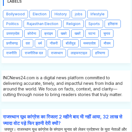
LABELS
Bollywood
Election
History
jobs
lifestyle
Politics
Rajasthan Election
Religion
Sports
इतिहास
उत्तरप्रदेश
कोरोना
क्राइम
खबरे
खबरें
घटना
चुनाव
छत्तीसगढ़
दवा
धर्म
नौकरी
बॉलीवुड
मध्यप्रदेश
मौसम
राजनीति
राजनीतिक दल
राजस्थान
लाइफस्टाइल
हरियाणा
INCNews24.com is a digital news platform committed to
delivering accurate, timely, and impactful news from India and
around the world. We focus on facts, context, and clarity—
cutting through noise to bring readers stories that truly matter.
राजस्थान यूथ कांग्रेस का रिजल्ट 2 महीने बाद भी नहीं आया, 32 लाख से
ज्यादा वोट पड़े फिर इतनी देरी क्यों?
जयपुर। राजस्थान यूथ कांग्रेस के संगठन चुनाव को लेकर प्रदेशभर के युवा नेताओं और