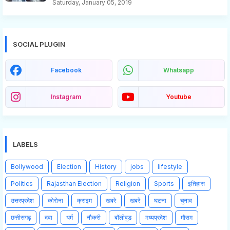
Saturday, January 05, 2019
SOCIAL PLUGIN
Facebook
Whatsapp
Instagram
Youtube
LABELS
Bollywood
Election
History
jobs
lifestyle
Politics
Rajasthan Election
Religion
Sports
इतिहास
उत्तरप्रदेश
कोरोना
क्राइम
खबरे
खबरें
घटना
चुनाव
छत्तीसगढ़
दवा
धर्म
नौकरी
बॉलीवुड
मध्यप्रदेश
मौसम