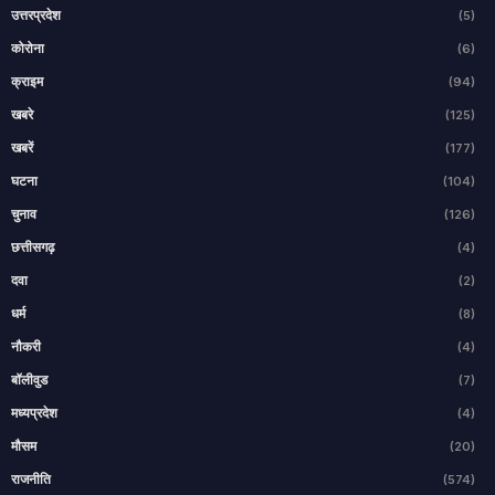
उत्तरप्रदेश
(5)
कोरोना
(6)
क्राइम
(94)
खबरे
(125)
खबरें
(177)
घटना
(104)
चुनाव
(126)
छत्तीसगढ़
(4)
दवा
(2)
धर्म
(8)
नौकरी
(4)
बॉलीवुड
(7)
मध्यप्रदेश
(4)
मौसम
(20)
राजनीति
(574)