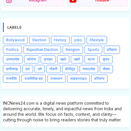
Instagram
Youtube
LABELS
Bollywood
Election
History
jobs
lifestyle
Politics
Rajasthan Election
Religion
Sports
इतिहास
उत्तरप्रदेश
कोरोना
क्राइम
खबरे
खबरें
घटना
चुनाव
छत्तीसगढ़
दवा
धर्म
नौकरी
बॉलीवुड
मध्यप्रदेश
मौसम
राजनीति
राजनीतिक दल
राजस्थान
लाइफस्टाइल
हरियाणा
INCNews24.com is a digital news platform committed to
delivering accurate, timely, and impactful news from India and
around the world. We focus on facts, context, and clarity—
cutting through noise to bring readers stories that truly matter.