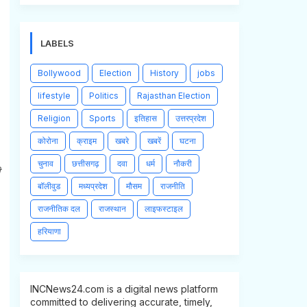
LABELS
Bollywood
Election
History
jobs
lifestyle
Politics
Rajasthan Election
Religion
Sports
इतिहास
उत्तरप्रदेश
कोरोना
क्राइम
खबरे
खबरें
घटना
चुनाव
छत्तीसगढ़
दवा
धर्म
नौकरी
बॉलीवुड
मध्यप्रदेश
मौसम
राजनीति
राजनीतिक दल
राजस्थान
लाइफस्टाइल
हरियाणा
INCNews24.com is a digital news platform
committed to delivering accurate, timely,