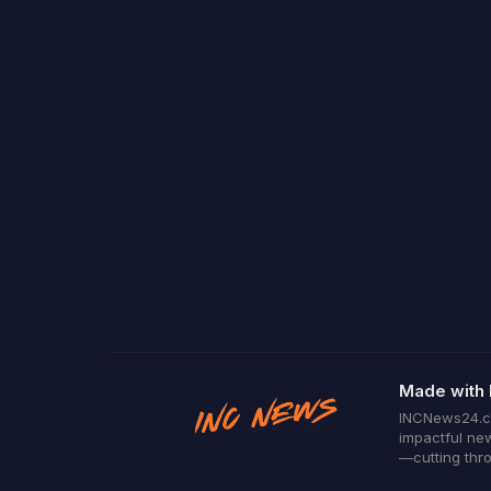
Made with 
INCNews24.com
impactful new
—cutting thro