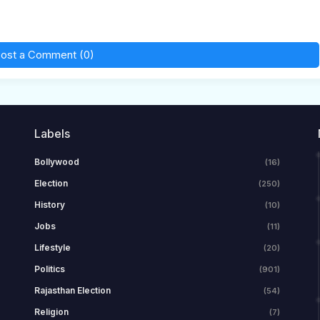
ost a Comment (0)
Labels
Bollywood
(16)
Election
(250)
History
(10)
Jobs
(11)
Lifestyle
(20)
Politics
(901)
Rajasthan Election
(54)
Religion
(7)