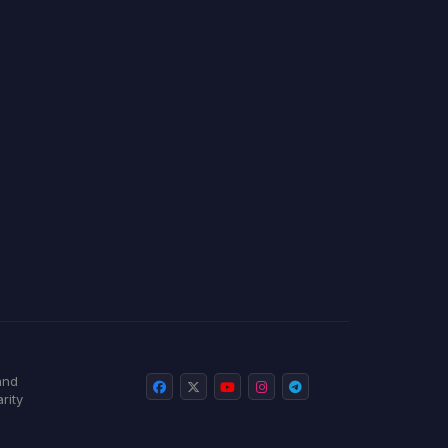
and
rity