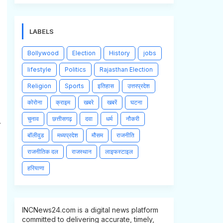
।
LABELS
Bollywood
Election
History
jobs
lifestyle
Politics
Rajasthan Election
Religion
Sports
इतिहास
उत्तरप्रदेश
कोरोना
क्राइम
खबरे
खबरें
घटना
चुनाव
छत्तीसगढ़
दवा
धर्म
नौकरी
ी
बॉलीवुड
मध्यप्रदेश
मौसम
राजनीति
राजनीतिक दल
राजस्थान
लाइफस्टाइल
हरियाणा
INCNews24.com is a digital news platform
committed to delivering accurate, timely,