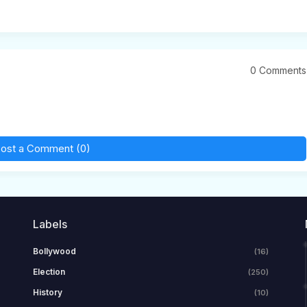
0 Comments
ost a Comment (0)
Labels
Bollywood
(16)
Election
(250)
History
(10)