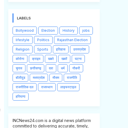
LABELS
Bollywood
Election
History
jobs
lifestyle
Politics
Rajasthan Election
Religion
Sports
इतिहास
उत्तरप्रदेश
कोरोना
क्राइम
खबरे
खबरें
घटना
चुनाव
छत्तीसगढ़
दवा
धर्म
नौकरी
बॉलीवुड
मध्यप्रदेश
मौसम
राजनीति
राजनीतिक दल
राजस्थान
लाइफस्टाइल
हरियाणा
INCNews24.com is a digital news platform
committed to delivering accurate, timely,