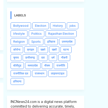
LABELS
Bollywood
Election
History
jobs
lifestyle
Politics
Rajasthan Election
Religion
Sports
इतिहास
उत्तरप्रदेश
कोरोना
क्राइम
खबरे
खबरें
घटना
चुनाव
छत्तीसगढ़
दवा
धर्म
नौकरी
बॉलीवुड
मध्यप्रदेश
मौसम
राजनीति
राजनीतिक दल
राजस्थान
लाइफस्टाइल
हरियाणा
INCNews24.com is a digital news platform
committed to delivering accurate, timely,