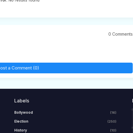
0 Comments
ost a Comment (0)
Labels
Bollywood
(16)
Election
(250)
History
(10)