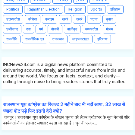
Politics
Rajasthan Election
Religion
Sports
इतिहास
उत्तरप्रदेश
कोरोना
क्राइम
खबरे
खबरें
घटना
चुनाव
छत्तीसगढ़
दवा
धर्म
नौकरी
बॉलीवुड
मध्यप्रदेश
मौसम
राजनीति
राजनीतिक दल
राजस्थान
लाइफस्टाइल
हरियाणा
INCNews24.com is a digital news platform committed to
delivering accurate, timely, and impactful news from India and
around the world. We focus on facts, context, and clarity—
cutting through noise to bring readers stories that truly matter.
राजस्थान यूथ कांग्रेस का रिजल्ट 2 महीने बाद भी नहीं आया, 32 लाख से
ज्यादा वोट पड़े फिर इतनी देरी क्यों?
जयपुर। राजस्थान यूथ कांग्रेस के संगठन चुनाव को लेकर प्रदेशभर के युवा नेताओं और
कार्यकर्ताओं का इंतजार लगातार बढ़ता जा रहा है। चुनावी प्रक्र...