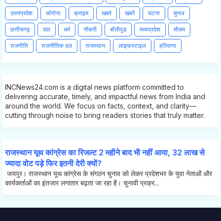
उत्तरप्रदेश
कोरोना
क्राइम
खबरे
खबरें
घटना
चुनाव
छत्तीसगढ़
दवा
धर्म
नौकरी
बॉलीवुड
मध्यप्रदेश
मौसम
राजनीति
राजनीतिक दल
राजस्थान
लाइफस्टाइल
हरियाणा
INCNews24.com is a digital news platform committed to
delivering accurate, timely, and impactful news from India and
around the world. We focus on facts, context, and clarity—
cutting through noise to bring readers stories that truly matter.
राजस्थान यूथ कांग्रेस का रिजल्ट 2 महीने बाद भी नहीं आया, 32 लाख से
ज्यादा वोट पड़े फिर इतनी देरी क्यों?
जयपुर। राजस्थान यूथ कांग्रेस के संगठन चुनाव को लेकर प्रदेशभर के युवा नेताओं और
कार्यकर्ताओं का इंतजार लगातार बढ़ता जा रहा है। चुनावी प्रक्र...