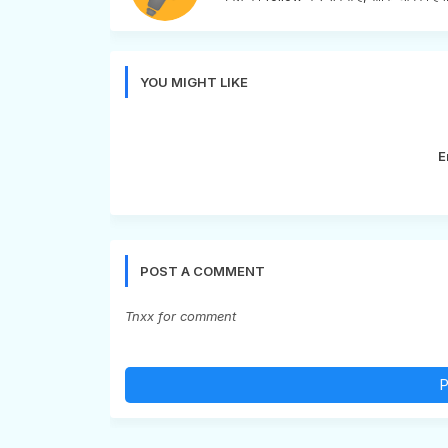
YOU MIGHT LIKE
E
POST A COMMENT
Tnxx for comment
P