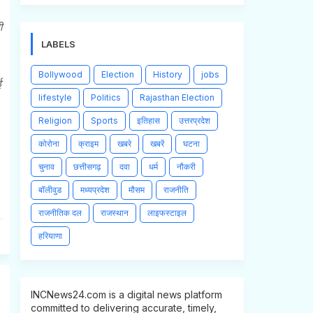
ी
LABELS
Bollywood
Election
History
jobs
ई
lifestyle
Politics
Rajasthan Election
Religion
Sports
इतिहास
उत्तरप्रदेश
कोरोना
क्राइम
खबरे
खबरें
घटना
चुनाव
छत्तीसगढ़
दवा
धर्म
नौकरी
बॉलीवुड
मध्यप्रदेश
मौसम
राजनीति
राजनीतिक दल
राजस्थान
लाइफस्टाइल
हरियाणा
INCNews24.com is a digital news platform
committed to delivering accurate, timely,