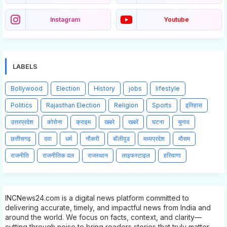
Instagram
Youtube
LABELS
Bollywood
Election
History
jobs
lifestyle
Politics
Rajasthan Election
Religion
Sports
इतिहास
उत्तरप्रदेश
कोरोना
क्राइम
खबरे
खबरें
घटना
चुनाव
छत्तीसगढ़
दवा
धर्म
नौकरी
बॉलीवुड
मध्यप्रदेश
मौसम
राजनीति
राजनीतिक दल
राजस्थान
लाइफस्टाइल
हरियाणा
INCNews24.com is a digital news platform committed to
delivering accurate, timely, and impactful news from India and
around the world. We focus on facts, context, and clarity—
cutting through noise to bring readers stories that truly matter.