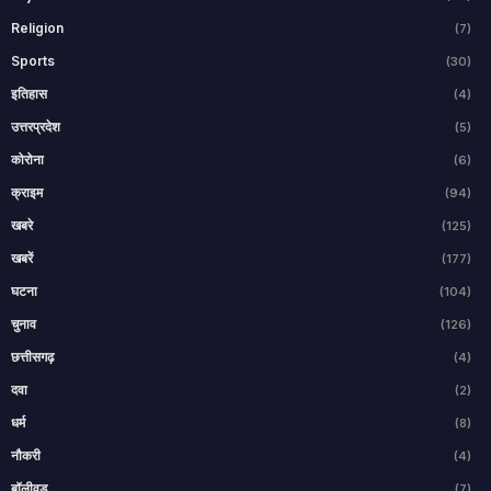
Religion
(7)
Sports
(30)
इतिहास
(4)
उत्तरप्रदेश
(5)
कोरोना
(6)
क्राइम
(94)
खबरे
(125)
खबरें
(177)
घटना
(104)
चुनाव
(126)
छत्तीसगढ़
(4)
दवा
(2)
धर्म
(8)
नौकरी
(4)
बॉलीवुड
(7)