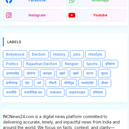
Facebook
Whatsapp
Instagram
Youtube
LABELS
Bollywood
Election
History
jobs
lifestyle
Politics
Rajasthan Election
Religion
Sports
इतिहास
उत्तरप्रदेश
कोरोना
क्राइम
खबरे
खबरें
घटना
चुनाव
छत्तीसगढ़
दवा
धर्म
नौकरी
बॉलीवुड
मध्यप्रदेश
मौसम
राजनीति
राजनीतिक दल
राजस्थान
लाइफस्टाइल
हरियाणा
INCNews24.com is a digital news platform committed to
delivering accurate, timely, and impactful news from India and
around the world. We focus on facts, context, and clarity—