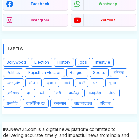
Facebook
Whatsapp
Instagram
Youtube
LABELS
Bollywood
Election
History
jobs
lifestyle
Politics
Rajasthan Election
Religion
Sports
इतिहास
उत्तरप्रदेश
कोरोना
क्राइम
खबरे
खबरें
घटना
चुनाव
छत्तीसगढ़
दवा
धर्म
नौकरी
बॉलीवुड
मध्यप्रदेश
मौसम
राजनीति
राजनीतिक दल
राजस्थान
लाइफस्टाइल
हरियाणा
INCNews24.com is a digital news platform committed to
delivering accurate, timely, and impactful news from India and