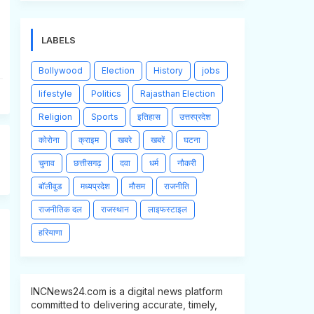
LABELS
Bollywood
Election
History
jobs
lifestyle
Politics
Rajasthan Election
Religion
Sports
इतिहास
उत्तरप्रदेश
कोरोना
क्राइम
खबरे
खबरें
घटना
चुनाव
छत्तीसगढ़
दवा
धर्म
नौकरी
बॉलीवुड
मध्यप्रदेश
मौसम
राजनीति
राजनीतिक दल
राजस्थान
लाइफस्टाइल
हरियाणा
INCNews24.com is a digital news platform
committed to delivering accurate, timely,