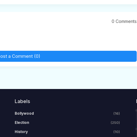
0 Comments
ost a Comment (0)
Labels
Bollywood
(16)
Election
(250)
History
(10)