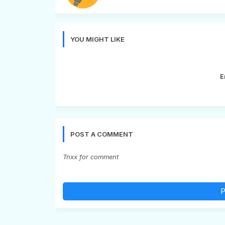
YOU MIGHT LIKE
E
POST A COMMENT
Tnxx for comment
P