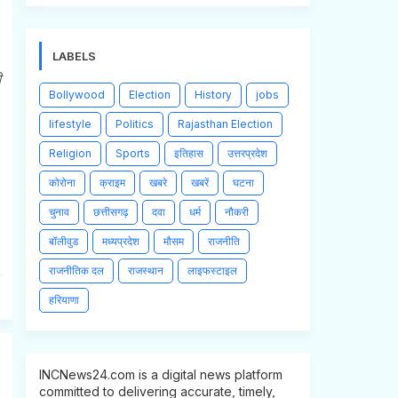
LABELS
ी
Bollywood
Election
History
jobs
lifestyle
Politics
Rajasthan Election
Religion
Sports
इतिहास
उत्तरप्रदेश
कोरोना
क्राइम
खबरे
खबरें
घटना
चुनाव
छत्तीसगढ़
दवा
धर्म
नौकरी
बॉलीवुड
मध्यप्रदेश
मौसम
राजनीति
राजनीतिक दल
राजस्थान
लाइफस्टाइल
हरियाणा
INCNews24.com is a digital news platform
committed to delivering accurate, timely,